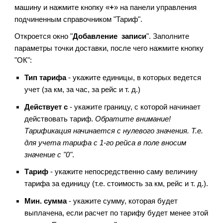
машину и 
нажмите кнопку «
+
» на панели управления 
подчиненным справочником
 "
Тариф
"
.
Откроется окно "
Добавление  записи
". 
З
аполните 
параметры точки доставки, после чего нажмите кнопку 
"ОК"
:
Тип тарифа
 - укажите 
единицы, в которых ведется 
учет (за км, за час, за рейс и т. д.)
Действует с
 - укажите 
границу, с которой начинает 
действовать тариф. 
Обратите внимание! 
Тарификация начинается с нулевого значения. Т.е. 
для учета тарифа с 1-го рейса в поле вносим 
значение с "0"
.
Тариф
 - укажите 
непосредственно саму величину 
тарифа за единицу (т.е. стоимость за км, рейс и т. д.).
Мин. сумма
 - укажите 
сумму, которая будет 
выплачена, если расчет по тарифу будет менее этой 