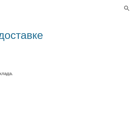
ion
 доставке
склада.