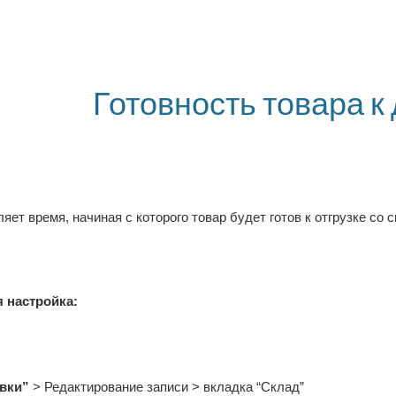
ip to main content
Skip to navigat
Готовность товара к
яет время, 
начиная с которого товар будет готов к отгрузке со 
 настройка:
вки”
 > Редактирование записи > вкладка “Склад”